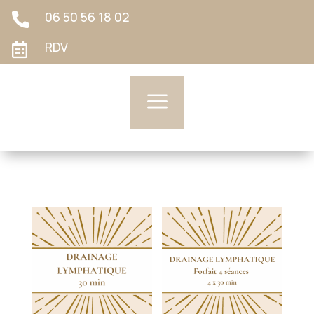
06 50 56 18 02

RDV

a