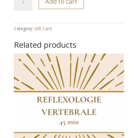
Add to cart
périnatale
:
jeune
maman
Category:
Gift Card
+
bébé
Related products
quantity