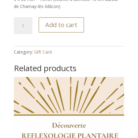
de Charnay-lès-Mâcon)
Future
Add to cart
maman
Accompagnement
Grossesse
quantity
Category:
Gift Card
Related products